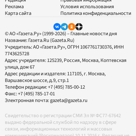
Редакция
Правовая информация
Реклама
Условия использования
Карта сайта
Политика конфиденциальности
© АО «Газета.Ру» (1999-2026) – Главные новости дня
Название:
Газета.Ru
(Gazeta.Ru)
Учредитель:
АО «Газета.Ру»
, ОГРН 1067761730376, ИНН
7743625728
Адрес учредителя: 125239, Россия, Москва, Коптевская
улица, дом 67
Адрес редакции и издателя:
117105
, г.
Москва
,
Варшавское шоссе, д.9, стр.1
Телефон редакции:
+7 (495) 785-00-12
Факс:
+7 (495) 785-17-01
Электронная почта:
gazeta@gazeta.ru
Свидетельство о регистрации СМИ Эл № ФС77-67642
выдано федеральной службой по надзору в сфере
связи, информационных технологий и массовых
коммуникаций (Роскомнадзор) 10.11.2016 г. Редакция не