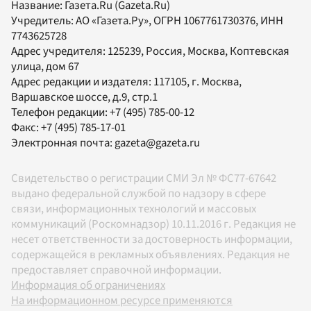
Название:
Газета.Ru
(Gazeta.Ru)
Учредитель:
АО «Газета.Ру»
, ОГРН 1067761730376, ИНН
7743625728
Адрес учредителя: 125239, Россия, Москва, Коптевская
улица, дом 67
Адрес редакции и издателя:
117105
, г.
Москва
,
Варшавское шоссе, д.9, стр.1
Телефон редакции:
+7 (495) 785-00-12
Факс:
+7 (495) 785-17-01
Электронная почта:
gazeta@gazeta.ru
Свидетельство о регистрации СМИ Эл № ФС77-67642
выдано федеральной службой по надзору в сфере
связи, информационных технологий и массовых
коммуникаций (Роскомнадзор) 10.11.2016 г. Редакция не
несет ответственности за достоверность информации,
содержащейся в рекламных объявлениях. Редакция не
предоставляет справочной информации.
Информация об ограничениях
На информационном ресурсе применяются