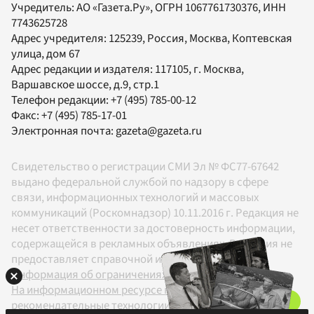
Учредитель:
АО «Газета.Ру»
, ОГРН 1067761730376, ИНН
7743625728
Адрес учредителя: 125239, Россия, Москва, Коптевская
улица, дом 67
Адрес редакции и издателя:
117105
, г.
Москва
,
Варшавское шоссе, д.9, стр.1
Телефон редакции:
+7 (495) 785-00-12
Факс:
+7 (495) 785-17-01
Электронная почта:
gazeta@gazeta.ru
Свидетельство о регистрации СМИ Эл № ФС77-67642
выдано федеральной службой по надзору в сфере
связи, информационных технологий и массовых
коммуникаций (Роскомнадзор) 10.11.2016 г. Редакция не
несет ответственности за достоверность информации,
содержащейся в рекламных объявлениях. Редакция не
предоставляет справочной информации.
Информация об ограничениях
На информационном ресурсе применяются
рекомендательные технологии в соответствии с