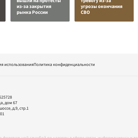
вышли на протесты
тревогу из-за
из-за закрытия
угрозы окончания
рынка России
СВО
ия использования
Политика конфиденциальности
625728
а, дом 67
ссе, д.9, стр.1
-01
но федеральной службой по надзору в сфере связи, информационных т