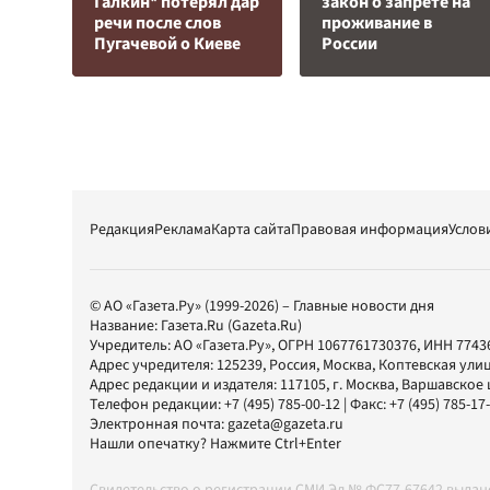
Галкин* потерял дар
закон о запрете на
речи после слов
проживание в
Пугачевой о Киеве
России
Редакция
Реклама
Карта сайта
Правовая информация
Услов
© АО «Газета.Ру» (1999-2026) – Главные новости дня
Название:
Газета.Ru
(Gazeta.Ru)
Учредитель:
АО «Газета.Ру»
, ОГРН 1067761730376, ИНН 7743
Адрес учредителя: 125239, Россия, Москва, Коптевская улиц
Адрес редакции и издателя:
117105
, г.
Москва
,
Варшавское шо
Телефон редакции:
+7 (495) 785-00-12
| Факс:
+7 (495) 785-17
Электронная почта:
gazeta@gazeta.ru
Нашли опечатку? Нажмите Ctrl+Enter
Свидетельство о регистрации СМИ Эл № ФС77-67642 выда