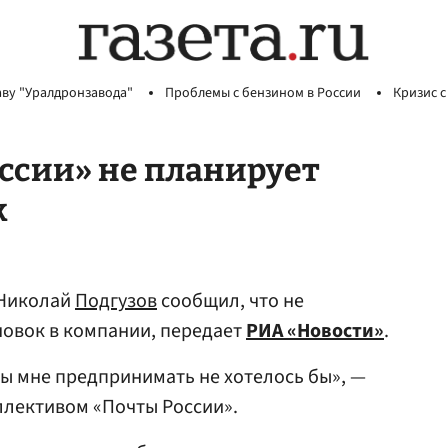
аву "Уралдронзавода"
Проблемы с бензином в России
Кризис с
ссии» не планирует
к
Николай
Подгузов
сообщил, что не
новок в компании, передает
РИА «Новости»
.
ы мне предпринимать не хотелось бы», —
оллективом «Почты России».