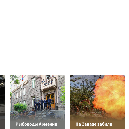
Рыбоводы Армении
На Западе забили