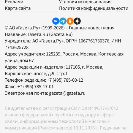
Реклама
Условия использования
Карта сайта
Политика конфиденциальности
© АО «Газета.Ру» (1999-2026) – Главные новости дня
Название:
Газета.Ru
(Gazeta.Ru)
Учредитель:
АО «Газета.Ру»
, ОГРН 1067761730376, ИНН
7743625728
Адрес учредителя: 125239, Россия, Москва, Коптевская
улица, дом 67
Адрес редакции и издателя:
117105
, г.
Москва
,
Варшавское шоссе, д.9, стр.1
Телефон редакции:
+7 (495) 785-00-12
Факс:
+7 (495) 785-17-01
Электронная почта:
gazeta@gazeta.ru
Свидетельство о регистрации СМИ Эл № ФС77-67642
выдано федеральной службой по надзору в сфере
связи, информационных технологий и массовых
коммуникаций (Роскомнадзор) 10.11.2016 г. Редакция не