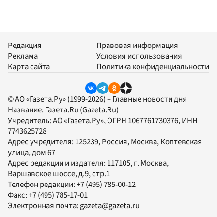
Редакция
Правовая информация
Реклама
Условия использования
Карта сайта
Политика конфиденциальности
© АО «Газета.Ру» (1999-2026) – Главные новости дня
Название:
Газета.Ru
(Gazeta.Ru)
Учредитель:
АО «Газета.Ру»
, ОГРН 1067761730376, ИНН
7743625728
Адрес учредителя: 125239, Россия, Москва, Коптевская
улица, дом 67
Адрес редакции и издателя:
117105
, г.
Москва
,
Варшавское шоссе, д.9, стр.1
Телефон редакции:
+7 (495) 785-00-12
Факс:
+7 (495) 785-17-01
Электронная почта:
gazeta@gazeta.ru