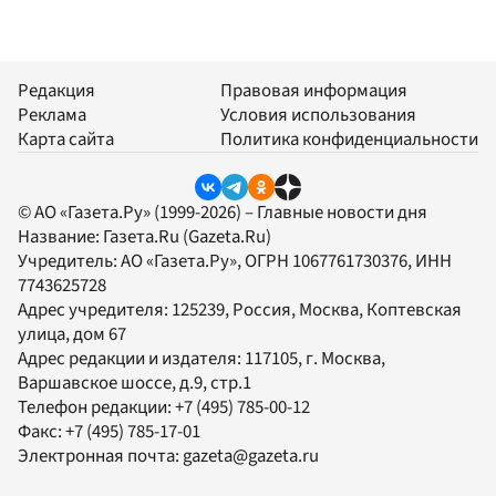
Редакция
Правовая информация
Реклама
Условия использования
Карта сайта
Политика конфиденциальности
© АО «Газета.Ру» (1999-2026) – Главные новости дня
Название:
Газета.Ru
(Gazeta.Ru)
Учредитель:
АО «Газета.Ру»
, ОГРН 1067761730376, ИНН
7743625728
Адрес учредителя: 125239, Россия, Москва, Коптевская
улица, дом 67
Адрес редакции и издателя:
117105
, г.
Москва
,
Варшавское шоссе, д.9, стр.1
Телефон редакции:
+7 (495) 785-00-12
Факс:
+7 (495) 785-17-01
Электронная почта:
gazeta@gazeta.ru