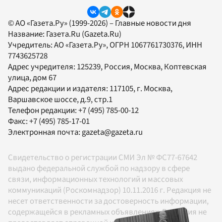
© АО «Газета.Ру» (1999-2026) – Главные новости дня
Название:
Газета.Ru
(Gazeta.Ru)
Учредитель:
АО «Газета.Ру»
, ОГРН 1067761730376, ИНН
7743625728
Адрес учредителя: 125239, Россия, Москва, Коптевская
улица, дом 67
Адрес редакции и издателя:
117105
, г.
Москва
,
Варшавское шоссе, д.9, стр.1
Телефон редакции:
+7 (495) 785-00-12
Факс:
+7 (495) 785-17-01
Электронная почта:
gazeta@gazeta.ru
Свидетельство о регистрации СМИ Эл № ФС77-67642
выдано федеральной службой по надзору в сфере
связи, информационных технологий и массовых
коммуникаций (Роскомнадзор) 10.11.2016 г. Редакция не
несет ответственности за достоверность информации,
содержащейся в рекламных объявлениях. Редакция не