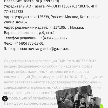
Название:
Газета.Ru
(Gazeta.Ru)
Учредитель:
АО «Газета.Ру»
, ОГРН 1067761730376, ИНН
7743625728
Адрес учредителя: 125239, Россия, Москва, Коптевская
улица, дом 67
Адрес редакции и издателя:
117105
, г.
Москва
,
Варшавское шоссе, д.9, стр.1
Телефон редакции:
+7 (495) 785-00-12
Факс:
+7 (495) 785-17-01
Электронная почта:
gazeta@gazeta.ru
Свидетельство о регистрации СМИ Эл № ФС77-67642
выдано федеральной службой по надзору в сфере
связи, информационных технологий и массовых
коммуникаций (Роскомнадзор) 10.11.2016 г. Редакция не
несет ответственности за достоверность информации,
содержащейся в рекламных объявлениях. Редакция не
предоставляет справочной информации.
Информация об ограничениях
На информационном ресурсе применяются