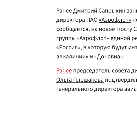
Ранее Дмитрий Сапрыкин зан
директора ПАО
«Аэрофлот»
п
сообщается, на новом посту 
группы «Аэрофлот» единой р
«Россия», в которую будут и
авиалинии»
и «Донавиа».
Ранее
председатель совета д
Ольга Плешакова
подтвердил
генерального директора ави