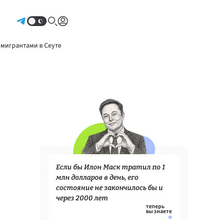
Авторизоваться
 мигрантами в Сеуте
Если бы Илон Маск тратил по 1
млн долларов в день, его
состояние не закончилось бы и
через 2000 лет