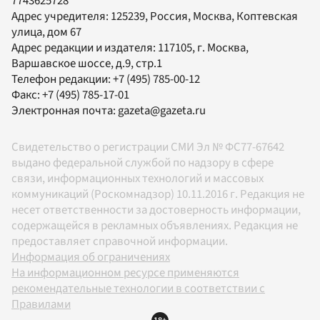
7743625728
Адрес учредителя: 125239, Россия, Москва, Коптевская
улица, дом 67
Адрес редакции и издателя:
117105
, г.
Москва
,
Варшавское шоссе, д.9, стр.1
Телефон редакции:
+7 (495) 785-00-12
Факс:
+7 (495) 785-17-01
Электронная почта:
gazeta@gazeta.ru
Свидетельство о регистрации СМИ Эл № ФС77-67642
выдано федеральной службой по надзору в сфере
связи, информационных технологий и массовых
коммуникаций (Роскомнадзор) 10.11.2016 г. Редакция не
несет ответственности за достоверность информации,
содержащейся в рекламных объявлениях. Редакция не
предоставляет справочной информации.
Информация об ограничениях
На информационном ресурсе применяются
рекомендательные технологии в соответствии с
Правилами