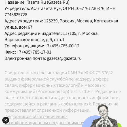
Название:
Газета.Ru
(Gazeta.Ru)
Учредитель:
АО «Газета.Ру»
, ОГРН 1067761730376, ИНН
7743625728
Адрес учредителя: 125239, Россия, Москва, Коптевская
улица, дом 67
Адрес редакции и издателя:
117105
, г.
Москва
,
Варшавское шоссе, д.9, стр.1
Телефон редакции:
+7 (495) 785-00-12
Факс:
+7 (495) 785-17-01
Электронная почта:
gazeta@gazeta.ru
Свидетельство о регистрации СМИ Эл № ФС77-67642
выдано федеральной службой по надзору в сфере
связи, информационных технологий и массовых
коммуникаций (Роскомнадзор) 10.11.2016 г. Редакция не
несет ответственности за достоверность информации,
содержащейся в рекламных объявлениях. Редакция не
предоставляет справочной информации.
Информация об ограничениях
На информационном ресурсе применяются