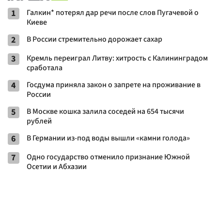
1
Галкин* потерял дар речи после слов Пугачевой о
Киеве
2
В России стремительно дорожает сахар
3
Кремль переиграл Литву: хитрость с Калининградом
сработала
4
Госдума приняла закон о запрете на проживание в
России
5
В Москве кошка залила соседей на 654 тысячи
рублей
6
В Германии из-под воды вышли «камни голода»
7
Одно государство отменило признание Южной
Осетии и Абхазии