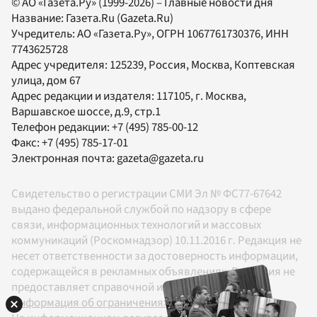
© АО «Газета.Ру» (1999-2026) – Главные новости дня
Название:
Газета.Ru
(Gazeta.Ru)
Учредитель:
АО «Газета.Ру»
, ОГРН 1067761730376, ИНН
7743625728
Адрес учредителя: 125239, Россия, Москва, Коптевская
улица, дом 67
Адрес редакции и издателя:
117105
, г.
Москва
,
Варшавское шоссе, д.9, стр.1
Телефон редакции:
+7 (495) 785-00-12
Факс:
+7 (495) 785-17-01
Электронная почта:
gazeta@gazeta.ru
Свидетельство о регистрации СМИ Эл № ФС77-67642
выдано федеральной службой по надзору в сфере
связи, информационных технологий и массовых
коммуникаций (Роскомнадзор) 10.11.2016 г. Редакция не
несет ответственности за достоверность информации,
содержащейся в рекламных объявлениях. Редакция не
предоставляет справочной информации.
Информация об ограничениях