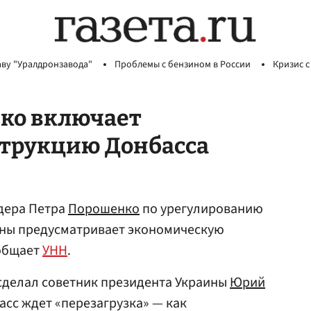
аву "Уралдронзавода"
Проблемы с бензином в России
Кризис с
ко включает
трукцию Донбасса
дера Петра
Порошенко
по урегулированию
раны предусматривает экономическую
ообщает
УНН
.
сделал советник президента Украины
Юрий
басс ждет «перезагрузка» — как