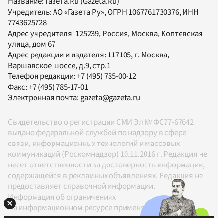
Название:
Газета.Ru
(Gazeta.Ru)
Учредитель:
АО «Газета.Ру»
, ОГРН 1067761730376, ИНН
7743625728
Адрес учредителя: 125239, Россия, Москва, Коптевская
улица, дом 67
Адрес редакции и издателя:
117105
, г.
Москва
,
Варшавское шоссе, д.9, стр.1
Телефон редакции:
+7 (495) 785-00-12
Факс:
+7 (495) 785-17-01
Электронная почта:
gazeta@gazeta.ru
Свидетельство о регистрации СМИ Эл № ФС77-67642
выдано федеральной службой по надзору в сфере
связи, информационных технологий и массовых
коммуникаций (Роскомнадзор) 10.11.2016 г. Редакция не
несет ответственности за достоверность информации,
содержащейся в рекламных объявлениях. Редакция не
предоставляет справочной информации.
Информация об ограничениях
На информационном ресурсе применяются