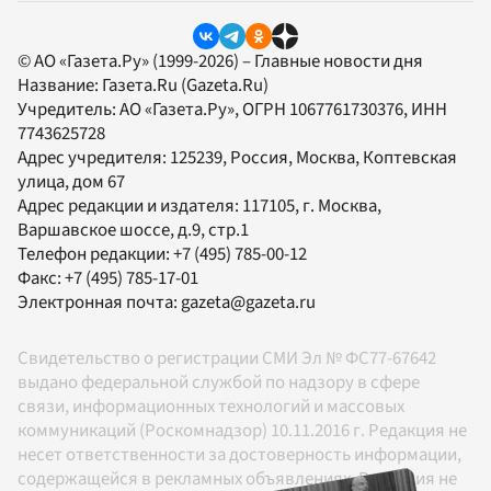
© АО «Газета.Ру» (1999-2026) – Главные новости дня
Название:
Газета.Ru
(Gazeta.Ru)
Учредитель:
АО «Газета.Ру»
, ОГРН 1067761730376, ИНН
7743625728
Адрес учредителя: 125239, Россия, Москва, Коптевская
улица, дом 67
Адрес редакции и издателя:
117105
, г.
Москва
,
Варшавское шоссе, д.9, стр.1
Телефон редакции:
+7 (495) 785-00-12
Факс:
+7 (495) 785-17-01
Электронная почта:
gazeta@gazeta.ru
Свидетельство о регистрации СМИ Эл № ФС77-67642
выдано федеральной службой по надзору в сфере
связи, информационных технологий и массовых
коммуникаций (Роскомнадзор) 10.11.2016 г. Редакция не
несет ответственности за достоверность информации,
содержащейся в рекламных объявлениях. Редакция не