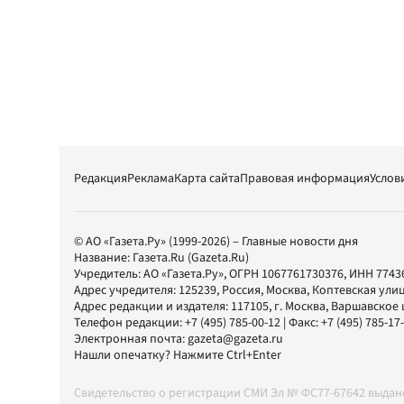
Редакция
Реклама
Карта сайта
Правовая информация
Услов
© АО «Газета.Ру» (1999-2026) – Главные новости дня
Название:
Газета.Ru
(Gazeta.Ru)
Учредитель:
АО «Газета.Ру»
, ОГРН 1067761730376, ИНН 7743
Адрес учредителя: 125239, Россия, Москва, Коптевская улиц
Адрес редакции и издателя:
117105
, г.
Москва
,
Варшавское шо
Телефон редакции:
+7 (495) 785-00-12
| Факс:
+7 (495) 785-17
Электронная почта:
gazeta@gazeta.ru
Нашли опечатку? Нажмите Ctrl+Enter
Свидетельство о регистрации СМИ Эл № ФС77-67642 выда