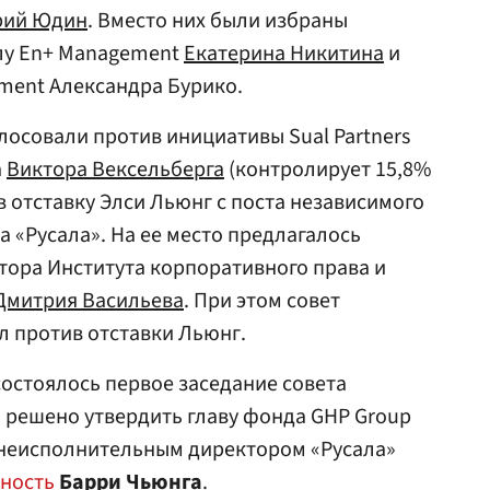
рий Юдин
. Вместо них были избраны
лу En+ Management
Екатерина Никитина
и
ment Александра Бурико.
лосовали против инициативы Sual Partners
а
Виктора Вексельберга
(контролирует 15,8%
в отставку Элси Льюнг с поста независимого
 «Русала». На ее место предлагалось
тора Института корпоративного права и
Дмитрия Васильева
. При этом совет
л против отставки Льюнг.
остоялось первое заседание совета
 решено утвердить главу фонда GHP Group
неисполнительным директором «Русала»
жность
Барри Чьюнга
.