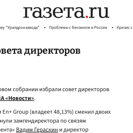
аву "Уралдронзавода"
Проблемы с бензином в России
Кризис с
овета директоров
овом собрании избрали совет директоров
А «Новости»
.
En+ Group (владеет 48,13%) сменил двоих
нули замгендиректора по связям
мента»
Вадим Гераскин
и директор