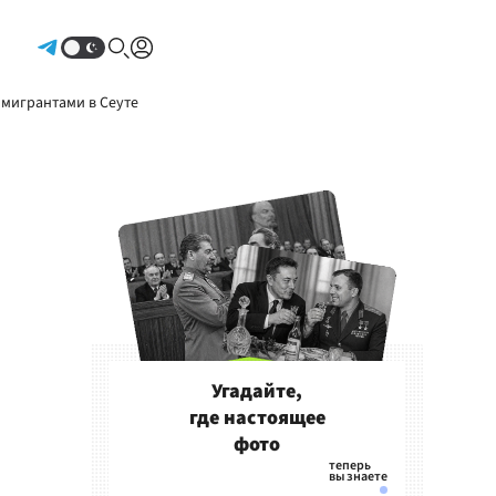
Авторизоваться
 мигрантами в Сеуте
Угадайте,
где настоящее
фото