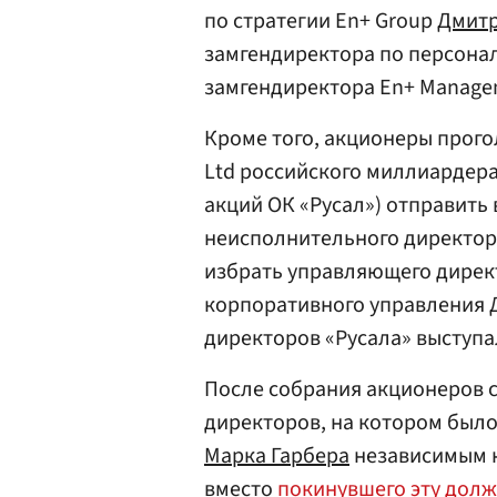
по стратегии En+ Group
Дмит
замгендиректора по персона
замгендиректора En+ Manage
Кроме того, акционеры прого
Ltd российского миллиардер
акций ОК «Русал») отправить 
неисполнительного директора
избрать управляющего дирек
корпоративного управления
директоров «Русала» выступа
После собрания акционеров с
директоров, на котором было
Марка Гарбера
независимым 
вместо
покинувшего эту дол