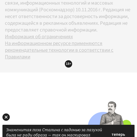
связи, информационных технологий и массовых
коммуникаций (Роскомнадзор) 10.11.2016 г. Редакция не
несет ответственности за достоверность информации,
содержащейся в рекламных объявлениях. Редакция не
предоставляет справочной информации.
Информация об ограничениях
На информационном ресурсе применяются
рекомендательные технологии в соответствии с
Правилами
18+
Знаменитая поза Сталина с ладонью за пазухой
была не ради образа — так он маскировал