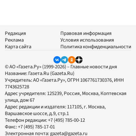
Редакция
Правовая информация
Реклама
Условия использования
Карта сайта
Политика конфиденциальности
© АО «Газета.Ру» (1999-2026) – Главные новости дня
Название:
Газета.Ru
(Gazeta.Ru)
Учредитель:
АО «Газета.Ру»
, ОГРН 1067761730376, ИНН
7743625728
Адрес учредителя: 125239, Россия, Москва, Коптевская
улица, дом 67
Адрес редакции и издателя:
117105
, г.
Москва
,
Варшавское шоссе, д.9, стр.1
Телефон редакции:
+7 (495) 785-00-12
Факс:
+7 (495) 785-17-01
Электронная почта:
gazeta@gazeta.ru