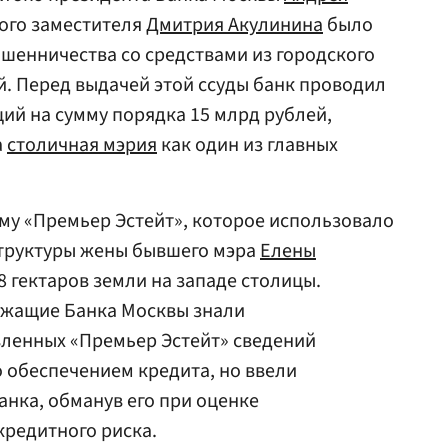
ого заместителя
Дмитрия Акулинина
было
шенничества со средствами из городского
й. Перед выдачей этой ссуды банк проводил
й на сумму порядка 15 млрд рублей,
а
столичная мэрия
как один из главных
му «Премьер Эстейт», которое использовало
 структуры жены бывшего мэра
Елены
8 гектаров земли на западе столицы.
лужащие Банка Москвы знали
вленных «Премьер Эстейт» сведений
о обеспечением кредита, но ввели
анка, обманув его при оценке
кредитного риска.