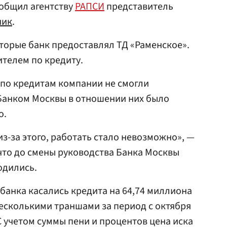
ообщил агентству
РАПСИ
представитель
ник
.
оторые банк предоставлял ТД «Раменское».
ителем по кредиту.
 по кредитам компании не смогли
 Банком Москвы в отношении них было
о.
з-за этого, работать стало невозможно», —
что до смены руководства Банка Москвы
одились.
 банка касались кредита на 64,74 миллиона
есколькими траншами за период с октября
 С учетом суммы пени и процентов цена иска