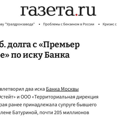
аву "Уралдронзавода"
Проблемы с бензином в России
Кризис с
б. долга с «Премьер
е» по иску Банка
влетворил два иска
Банка Москвы
Эстейт» и ООО «Территориальная дирекция
орая ранее принадлежала супруге бывшего
лене Батуриной, почти 205 миллионов