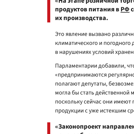
«На этапе розничной тор
продуктов питания в
РФ
с
их производства.
Это явление вызвано различ
климатического и погодного 
в нарушениях условий хранен
Парламентарии добавили, чт
«предпринимаются регулярно,
полагают депутаты, безвозме
могла бы стать действенной м
поскольку сейчас они имеют 
продукции с уже истекшим ср
«Законопроект направлен