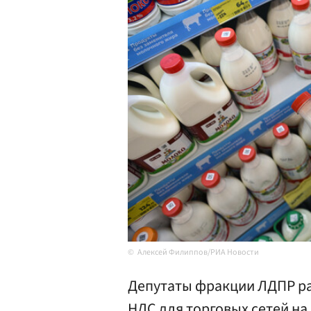
Алексей Филиппов/РИА Новости
Депутаты фракции ЛДПР р
НДС для торговых сетей н