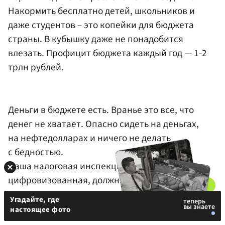
Накормить бесплатно детей, школьников и
даже студентов – это копейки для бюджета
страны. В кубышку даже не понадобится
влезать. Профицит бюджета каждый год — 1-2
трлн рублей.
Деньги в бюджете есть. Вранье это все, что
денег не хватает. Опасно сидеть на деньгах,
на нефтедолларах и ничего не делать
с бедностью.
Наша
налоговая инспекция
, вся
цифровизованная, должна со сверхдоходов
спекулянтов взимать сверхналоги, а не с нищих
Угадайте, где
аграриев сдирать последнюю шкуру.
настоящее фото