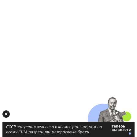
СССР запустил человека в космос раньше, чем по
всему США разрешили межрасовые браки