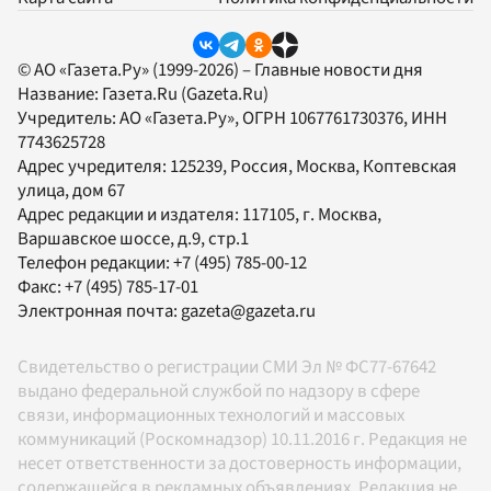
© АО «Газета.Ру» (1999-2026) – Главные новости дня
Название:
Газета.Ru
(Gazeta.Ru)
Учредитель:
АО «Газета.Ру»
, ОГРН 1067761730376, ИНН
7743625728
Адрес учредителя: 125239, Россия, Москва, Коптевская
улица, дом 67
Адрес редакции и издателя:
117105
, г.
Москва
,
Варшавское шоссе, д.9, стр.1
Телефон редакции:
+7 (495) 785-00-12
Факс:
+7 (495) 785-17-01
Электронная почта:
gazeta@gazeta.ru
Свидетельство о регистрации СМИ Эл № ФС77-67642
выдано федеральной службой по надзору в сфере
связи, информационных технологий и массовых
коммуникаций (Роскомнадзор) 10.11.2016 г. Редакция не
несет ответственности за достоверность информации,
содержащейся в рекламных объявлениях. Редакция не