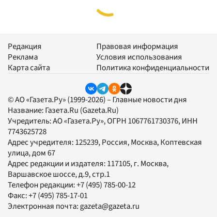
Редакция
Правовая информация
Реклама
Условия использования
Карта сайта
Политика конфиденциальности
© АО «Газета.Ру» (1999-2026) – Главные новости дня
Название:
Газета.Ru
(Gazeta.Ru)
Учредитель:
АО «Газета.Ру»
, ОГРН 1067761730376, ИНН
7743625728
Адрес учредителя: 125239, Россия, Москва, Коптевская
улица, дом 67
Адрес редакции и издателя:
117105
, г.
Москва
,
Варшавское шоссе, д.9, стр.1
Телефон редакции:
+7 (495) 785-00-12
Факс:
+7 (495) 785-17-01
Электронная почта:
gazeta@gazeta.ru