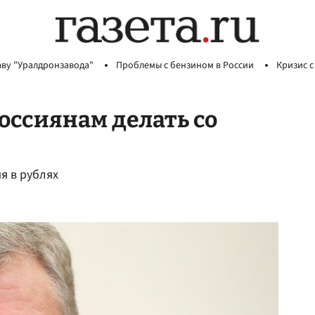
аву "Уралдронзавода"
Проблемы с бензином в России
Кризис с
россиянам делать со
я в рублях