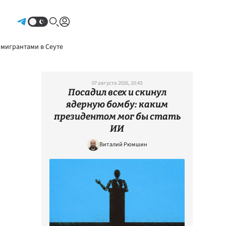
Авторизоваться
 мигрантами в Сеуте
07 августа 2026, 10:43
Посадил всех и скинул
ядерную бомбу: каким
президентом мог бы стать
ИИ
Виталий Рюмшин