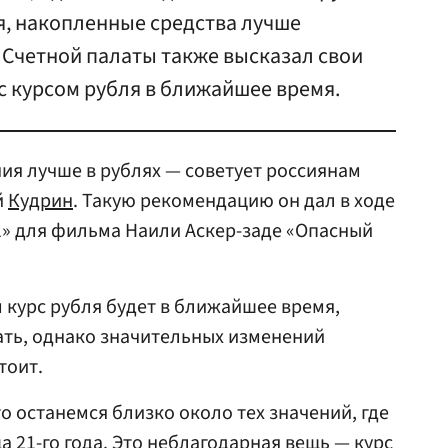
я, накопленные средства лучше
 Счетной палаты также высказал свои
с курсом рубля в ближайшее время.
я лучше в рублях — советует россиянам
й
Кудрин
. Такую рекомендацию он дал в ходе
1» для фильма Наили Аскер-заде «Опасный
м курс рубля будет в ближайшее время,
ать, однако значительных изменений
тоит.
о останемся близко около тех значений, где
а 21-го года. Это неблагодарная вещь — курс