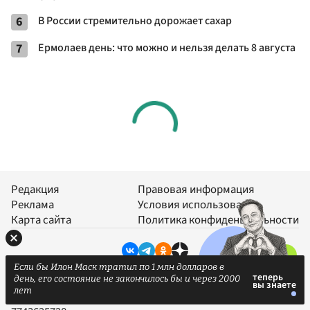
6
В России стремительно дорожает сахар
7
Ермолаев день: что можно и нельзя делать 8 августа
Редакция
Правовая информация
Реклама
Условия использования
Карта сайта
Политика конфиденциальности
© АО «Газета.Ру» (1999-2026) – Главные новости дня
Если бы Илон Маск тратил по 1 млн долларов в
Название:
Газета.Ru
(Gazeta.Ru)
день, его состояние не закончилось бы и через 2000
лет
Учредитель:
АО «Газета.Ру»
, ОГРН 1067761730376, ИНН