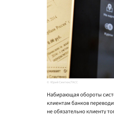
Юрий Смитюк/ТАСС
Набирающая обороты cист
клиентам банков переводи
не обязательно клиенту т