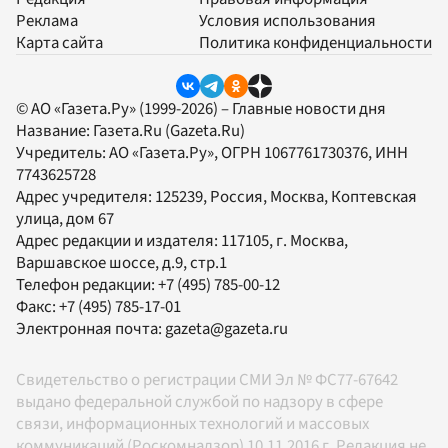
Реклама
Условия использования
Карта сайта
Политика конфиденциальности
© АО «Газета.Ру» (1999-2026) – Главные новости дня
Название:
Газета.Ru
(Gazeta.Ru)
Учредитель:
АО «Газета.Ру»
, ОГРН 1067761730376, ИНН
7743625728
Адрес учредителя: 125239, Россия, Москва, Коптевская
улица, дом 67
Адрес редакции и издателя:
117105
, г.
Москва
,
Варшавское шоссе, д.9, стр.1
Телефон редакции:
+7 (495) 785-00-12
Факс:
+7 (495) 785-17-01
Электронная почта:
gazeta@gazeta.ru
Свидетельство о регистрации СМИ Эл № ФС77-67642
выдано федеральной службой по надзору в сфере
связи, информационных технологий и массовых
коммуникаций (Роскомнадзор) 10.11.2016 г. Редакция не