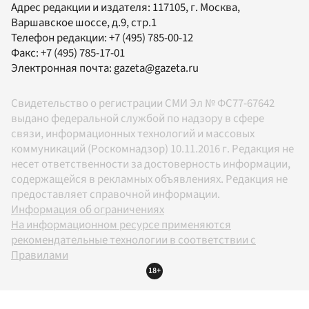
Адрес редакции и издателя:
117105
, г.
Москва
,
Варшавское шоссе, д.9, стр.1
Телефон редакции:
+7 (495) 785-00-12
Факс:
+7 (495) 785-17-01
Электронная почта:
gazeta@gazeta.ru
Свидетельство о регистрации СМИ Эл № ФС77-67642
выдано федеральной службой по надзору в сфере
связи, информационных технологий и массовых
коммуникаций (Роскомнадзор) 10.11.2016 г. Редакция не
несет ответственности за достоверность информации,
содержащейся в рекламных объявлениях. Редакция не
предоставляет справочной информации.
Информация об ограничениях
На информационном ресурсе применяются
рекомендательные технологии в соответствии с
Правилами
18+