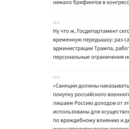
немало брифингов в конгресс
03:50
Ну что ж, Госдепартамент се
временную передышку: раз с
администрации Трампа, работ
персональные ограничения н
03:35
«Санкции должны наказывать
покупку российского военног
лишаем Россию доходов от эт
использованы для осуществ
по враждебному влиянию и де