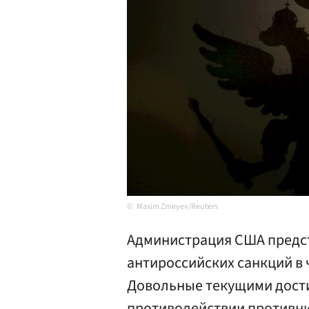
Maxim Zmeyev/Reuters
Администрация США предст
антироссийских санкций в
Довольные текущими дости
противодействии противни