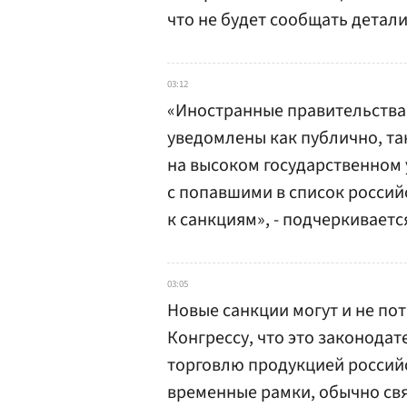
что не будет сообщать детали
03:12
«Иностранные правительства 
уведомлены как публично, так
на высоком государственном 
с попавшими в список росси
к санкциям», - подчеркиваетс
03:05
Новые санкции могут и не по
Конгрессу, что это законода
торговлю продукцией россий
временные рамки, обычно св