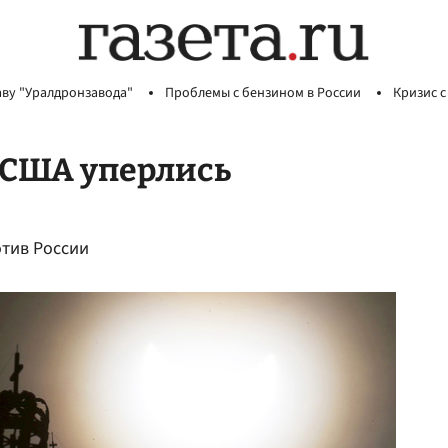
аву "Уралдронзавода"
Проблемы с бензином в России
Кризис с
 США уперлись
отив России