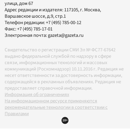
улица, дом 67
Адрес редакции и издателя:
117105
, г.
Москва
,
Варшавское шоссе, д.9, стр.1
Телефон редакции:
+7 (495) 785-00-12
Факс:
+7 (495) 785-17-01
Электронная почта:
gazeta@gazeta.ru
Свидетельство о регистрации СМИ Эл № ФС77-67642
выдано федеральной службой по надзору в сфере
связи, информационных технологий и массовых
коммуникаций (Роскомнадзор) 10.11.2016 г. Редакция не
несет ответственности за достоверность информации,
содержащейся в рекламных объявлениях. Редакция не
предоставляет справочной информации.
Информация об ограничениях
На информационном ресурсе применяются
рекомендательные технологии в соответствии с
Правилами
18+