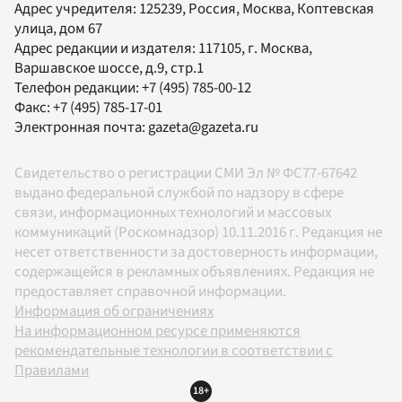
Адрес учредителя: 125239, Россия, Москва, Коптевская
улица, дом 67
Адрес редакции и издателя:
117105
, г.
Москва
,
Варшавское шоссе, д.9, стр.1
Телефон редакции:
+7 (495) 785-00-12
Факс:
+7 (495) 785-17-01
Электронная почта:
gazeta@gazeta.ru
Свидетельство о регистрации СМИ Эл № ФС77-67642
выдано федеральной службой по надзору в сфере
связи, информационных технологий и массовых
коммуникаций (Роскомнадзор) 10.11.2016 г. Редакция не
несет ответственности за достоверность информации,
содержащейся в рекламных объявлениях. Редакция не
предоставляет справочной информации.
Информация об ограничениях
На информационном ресурсе применяются
рекомендательные технологии в соответствии с
Правилами
18+