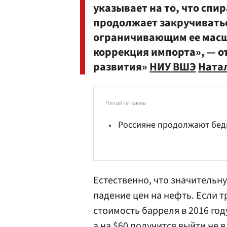
указывает на то, что спи
продолжает закручиватьс
ограничивающим ее масш
коррекция импорта», — о
развития»
НИУ ВШЭ
Ната
Читайте также
Россияне продолжают бед
Естественно, что значительн
падение цен на нефть. Если 
стоимость барреля в 2016 году
а на $60 получится выйти не в 