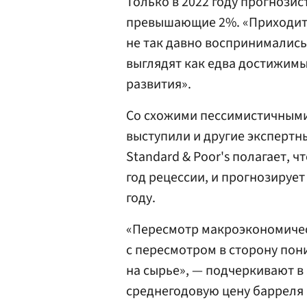
Только в 2022 году прогнозис
превышающие 2%. «Приходится
не так давно воспринимались 
выглядят как едва достижимы
развития».
Со схожими пессимистичными 
выступили и другие экспертны
Standard & Poor's полагает, 
год рецессии, и прогнозирует
году.
«Пересмотр макроэкономичес
с пересмотром в сторону по
на сырье», — подчеркивают в
среднегодовую цену барреля 