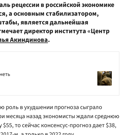
раль рецессии в российской экономике
я, а основным стабилизатором,
табы, является дальнейшая
тмечает директор института «Центр
лья Акиндинова
.
неть
ую роль в ухудшении прогноза сыграло
три месяца назад экономисты ждали среднюю
 $55, то сейчас консенсус-прогноз дает $38,
2017-м, а только в 2022 году.