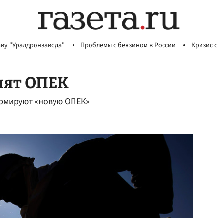
аву "Уралдронзавода"
Проблемы с бензином в России
Кризис с
нят ОПЕК
ормируют «новую ОПЕК»