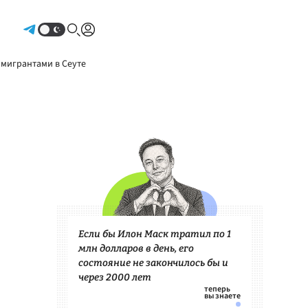
Авторизоваться
 мигрантами в Сеуте
Если бы Илон Маск тратил по 1
млн долларов в день, его
состояние не закончилось бы и
через 2000 лет