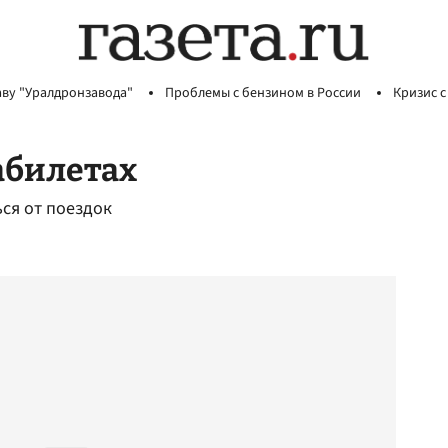
аву "Уралдронзавода"
Проблемы с бензином в России
Кризис с
абилетах
ься от поездок