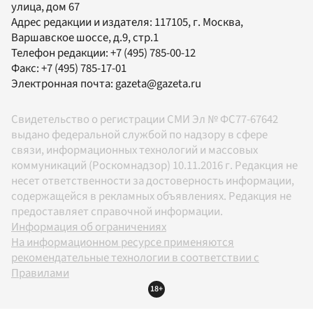
улица, дом 67
Адрес редакции и издателя:
117105
, г.
Москва
,
Варшавское шоссе, д.9, стр.1
Телефон редакции:
+7 (495) 785-00-12
Факс:
+7 (495) 785-17-01
Электронная почта:
gazeta@gazeta.ru
Свидетельство о регистрации СМИ Эл № ФС77-67642
выдано федеральной службой по надзору в сфере
связи, информационных технологий и массовых
коммуникаций (Роскомнадзор) 10.11.2016 г. Редакция не
несет ответственности за достоверность информации,
содержащейся в рекламных объявлениях. Редакция не
предоставляет справочной информации.
Информация об ограничениях
На информационном ресурсе применяются
рекомендательные технологии в соответствии с
Правилами
18+