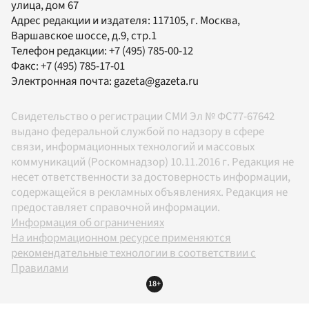
улица, дом 67
Адрес редакции и издателя:
117105
, г.
Москва
,
Варшавское шоссе, д.9, стр.1
Телефон редакции:
+7 (495) 785-00-12
Факс:
+7 (495) 785-17-01
Электронная почта:
gazeta@gazeta.ru
Свидетельство о регистрации СМИ Эл № ФС77-67642
выдано федеральной службой по надзору в сфере
связи, информационных технологий и массовых
коммуникаций (Роскомнадзор) 10.11.2016 г. Редакция не
несет ответственности за достоверность информации,
содержащейся в рекламных объявлениях. Редакция не
предоставляет справочной информации.
Информация об ограничениях
На информационном ресурсе применяются
рекомендательные технологии в соответствии с
Правилами
18+