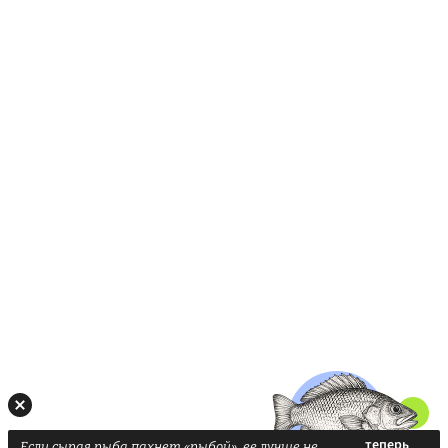
Если сырая рыба пахнет «рыбой», ее лучше не