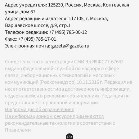
Адрес учредителя: 125239, Россия, Москва, Коптевская
улица, дом 67
Адрес редакции и издателя:
117105
, г.
Москва
,
Варшавское шоссе, д.9, стр.1
Телефон редакции:
+7 (495) 785-00-12
Факс:
+7 (495) 785-17-01
Электронная почта:
gazeta@gazeta.ru
Свидетельство о регистрации СМИ Эл № ФС77-67642
выдано федеральной службой по надзору в сфере
связи, информационных технологий и массовых
коммуникаций (Роскомнадзор) 10.11.2016 г. Редакция не
несет ответственности за достоверность информации,
содержащейся в рекламных объявлениях. Редакция не
предоставляет справочной информации.
Информация об ограничениях
На информационном ресурсе применяются
рекомендательные технологии в соответствии с
Правилами
18+