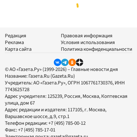
Редакция
Правовая информация
Реклама
Условия использования
Карта сайта
Политика конфиденциальности
© АО «Газета.Ру» (1999-2026) – Главные новости дня
Название:
Газета.Ru
(Gazeta.Ru)
Учредитель:
АО «Газета.Ру»
, ОГРН 1067761730376, ИНН
7743625728
Адрес учредителя: 125239, Россия, Москва, Коптевская
улица, дом 67
Адрес редакции и издателя:
117105
, г.
Москва
,
Варшавское шоссе, д.9, стр.1
Телефон редакции:
+7 (495) 785-00-12
Факс:
+7 (495) 785-17-01
Электронная почта:
gazeta@gazeta.ru