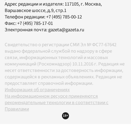
Адрес редакции и издателя:
117105
, г.
Москва
,
Варшавское шоссе, д.9, стр.1
Телефон редакции:
+7 (495) 785-00-12
Факс:
+7 (495) 785-17-01
Электронная почта:
gazeta@gazeta.ru
Свидетельство о регистрации СМИ Эл № ФС77-67642
выдано федеральной службой по надзору в сфере
связи, информационных технологий и массовых
коммуникаций (Роскомнадзор) 10.11.2016 г. Редакция не
несет ответственности за достоверность информации,
содержащейся в рекламных объявлениях. Редакция не
предоставляет справочной информации.
Информация об ограничениях
На информационном ресурсе применяются
рекомендательные технологии в соответствии с
Правилами
18+