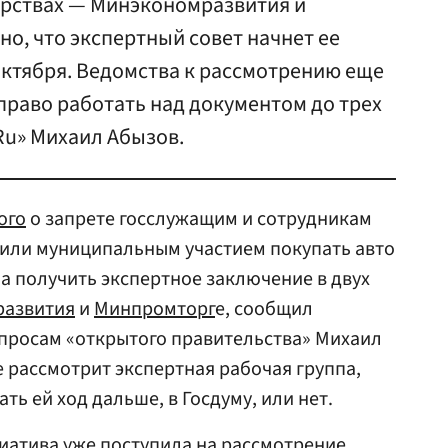
ерствах — Минэкономразвития и
о, что экспертный совет начнет ее
октября. Ведомства к рассмотрению еще
право работать над документом до трех
Ru» Михаил Абызов.
ого
о запрете госслужащим и сотрудникам
 или муниципальным участием покупать авто
а получить экспертное заключение в двух
азвития
и
Минпромторг
е, сообщил
опросам «открытого правительства» Михаил
ее рассмотрит экспертная рабочая группа,
ть ей ход дальше, в Госдуму, или нет.
иатива уже поступила на рассмотрение