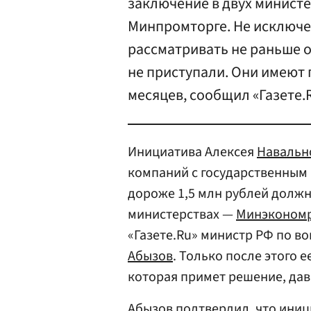
заключение в двух минист
Минпромторге. Не исключен
рассматривать не раньше 
не приступали. Они имеют 
месяцев, сообщил «Газете.
Инициатива Алексея
Навальн
компаний с государственным
дороже 1,5 млн рублей должн
министерствах —
Минэкономр
«Газете.Ru» министр РФ по в
Абызов
. Только после этого 
которая примет решение, дава
Абызов подтвердил, что иниц