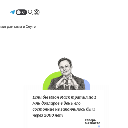
Авторизоваться
 мигрантами в Сеуте
Если бы Илон Маск тратил по 1
млн долларов в день, его
состояние не закончилось бы и
через 2000 лет