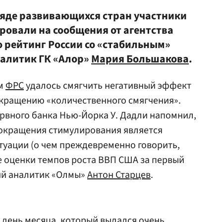
ряде развивающихся стран участники
ровали на сообщения от агентства
о рейтинг России со «стабильным»
налитик ГК «Алор»
Мария Большакова
.
ям
ФРС
удалось смягчить негативный эффект
окращению «количественного смягчения».
ервного банка Нью-Йорка У. Дадли напомнил,
окращения стимулирования является
туации (о чем преждевременно говорить,
е оценки темпов роста ВВП США за первый
ий аналитик «Олмы»
Антон Старцев
.
 день месяца, который выдался очень