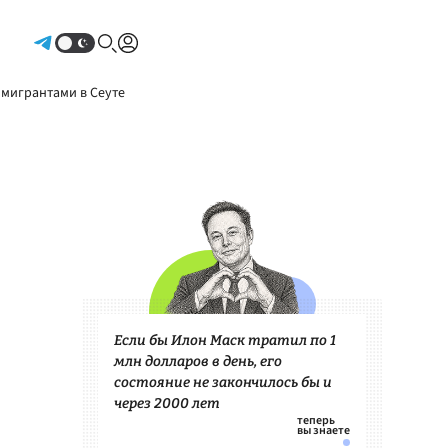
Авторизоваться
 мигрантами в Сеуте
Если бы Илон Маск тратил по 1
млн долларов в день, его
состояние не закончилось бы и
через 2000 лет