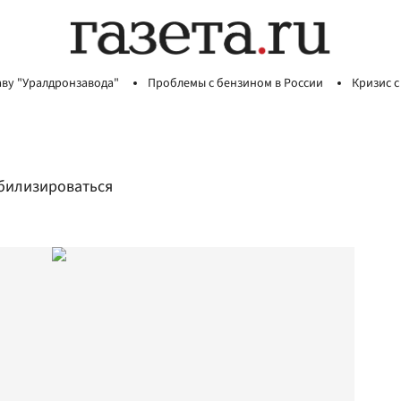
аву "Уралдронзавода"
Проблемы с бензином в России
Кризис с
абилизироваться