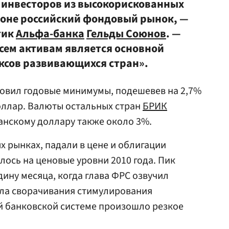
 инвесторов из высокорискованных
ороне российский фондовый рынок, —
тик
Альфа-банка
Гельды Союнов
. —
сем активам является основной
ксов развивающихся стран».
новил годовые минимумы, подешевев на 2,7%
доллар. Валюты остальных стран
БРИК
анскому доллару также около 3%.
х рынках, падали в цене и облигации
лось на ценовые уровни 2010 года. Пик
ину месяца, когда глава ФРС озвучил
ла сворачивания стимулирования
й банковской системе произошло резкое