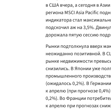
в США вчера, а сегодня в Ази
региона MSCI Asia Pacific под
индикатора стал максимальным
подскочил аж на 3,5%. Двинул
дорожала пятую сессию подр
Рынки подтолкнула вверх ма
неожиданно позитивной. В С
рынке недвижимости превыси
снизились. В Японии уже по
промышленного производства,
(ожидалось 0,2%). В Германи
к апрелю (при прогнозе 0,4%)
0,2%). Во Франции потребите
к апрелю при прогнозах сниж