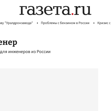
аву "Уралдронзавода"
Проблемы с бензином в России
Кризис с
енер
 для инженеров из России