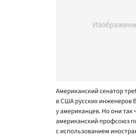
Американский сенатор тре
в США русских инженеров Bo
у американцев. Но они так ч
американский профсоюз по
с использованием иностра