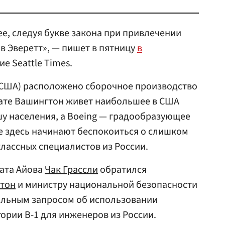
ее, следуя букве закона при привлечении
в Эверетт», — пишет в пятницу
в
е Seattle Times.
, США) расположено сборочное производство
тате Вашингтон живет наибольшее в США
у населения, а Boeing — градообразующее
е здесь начинают беспокоиться о слишком
лассных специалистов из России.
тата Айова
Чак Грассли
обратился
тон
и министру национальной безопасности
льным запросом об использовании
ории B-1 для инженеров из России.