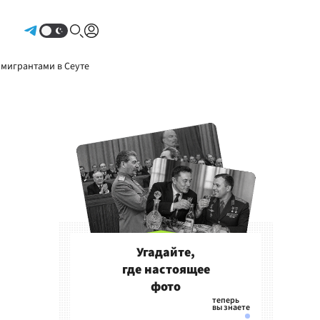
Авторизоваться
 мигрантами в Сеуте
Угадайте,
где настоящее
фото