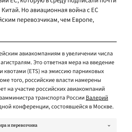
ий ЕС, которую в среду подписали почти
и Китай. Но авиационная война с ЕС
йским перевозчикам, чем Европе,
пейским авиакомпаниям в увеличении числа
агистралям. Это ответная мера на введение
и квотами (ETS) на эмиссию парниковых
оме того, российские власти намерены
ет на участие российских авиакомпаний
у замминистра транспорта России
Валерий
ной конференции, состоявшейся в Москве.
ира и перевозчика