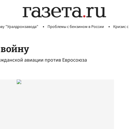
аву "Уралдронзавода"
Проблемы с бензином в России
Кризис с
 войну
ажданской авиации против Евросоюза