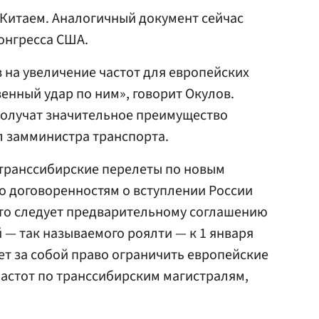
Китаем. Аналогичный документ сейчас
онгресса США.
з на увеличение частот для европейских
енный удар по ним», говорит Окулов.
получат значительное преимущество
л замминистра транспорта.
а транссибирские перелеты по новым
о договоренностям о вступлении России
что следует предварительному соглашению
 — так называемого роялти — к 1 января
яет за собой право ограничить европейские
астот по транссибирским магистралям,