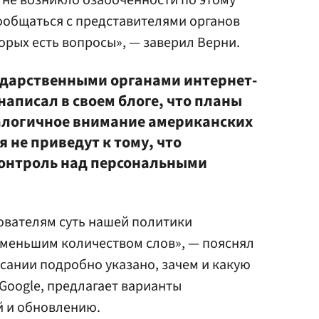
го не возникло озабоченности по этому
ообщаться с представителями органов
орых есть вопросы», — заверил Верни.
сударственными органами интернет-
написал в своем блоге, что планы
алогичное внимание американских
я не приведут к тому, что
контроль над персональными
ователям суть нашей политики
меньшим количеством слов», — пояснял
писании подробно указано, зачем и какую
oogle, предлагает варианты
й и обновлению.