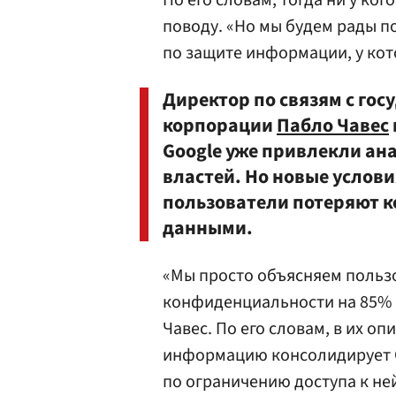
По его словам, тогда ни у ко
поводу. «Но мы будем рады п
по защите информации, у кот
Директор по связям с го
корпорации
Пабло Чавес
Google уже привлекли ан
властей. Но новые услови
пользователи потеряют 
данными.
«Мы просто объясняем польз
конфиденциальности на 85% 
Чавес. По его словам, в их о
информацию консолидирует G
по ограничению доступа к не