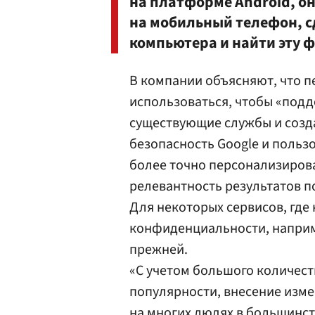
на платформе Android, о
на мобильный телефон, сд
компьютера и найти эту 
В компании объясняют, что 
использоваться, чтобы «подд
существующие службы и созда
безопасность Google и пользо
более точно персонализирова
релевантность результатов 
Для некоторых сервисов, где
конфиденциальности, наприм
прежней.
«С учетом большого количеств
популярности, внесение изме
на многих людях в большинств