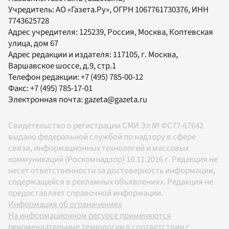
Учредитель:
АО «Газета.Ру»
, ОГРН 1067761730376, ИНН
7743625728
Адрес учредителя: 125239, Россия, Москва, Коптевская
улица, дом 67
Адрес редакции и издателя:
117105
, г.
Москва
,
Варшавское шоссе, д.9, стр.1
Телефон редакции:
+7 (495) 785-00-12
Факс:
+7 (495) 785-17-01
Электронная почта:
gazeta@gazeta.ru
Свидетельство о регистрации СМИ Эл № ФС77-67642
выдано федеральной службой по надзору в сфере
связи, информационных технологий и массовых
коммуникаций (Роскомнадзор) 10.11.2016 г. Редакция не
несет ответственности за достоверность информации,
содержащейся в рекламных объявлениях. Редакция не
предоставляет справочной информации.
Информация об ограничениях
На информационном ресурсе применяются
рекомендательные технологии в соответствии с