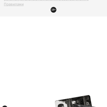
Правилами
18+