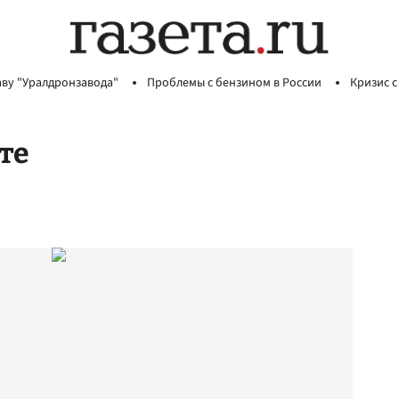
аву "Уралдронзавода"
Проблемы с бензином в России
Кризис с
те