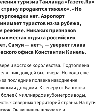
вления туризма Таиланда «Газете.Ru»
 страну продаются тяжело». «Но
турпоездки нет. Аэропорт
инимает туристов из-за рубежа,
м режиме. Никаких признаков
ых местах отдыха российских
ет, Самуи — нет», — уверяет глава
вского офиса Константин Кинель.
ере и востоке королевства. Подтоплена
еля, пик дождей был вчера. Но вода еще
 за последние полвека наводнение
яжными дождями. К северу от Бангкока
 более 8 миллиардов кубометров воды,
истых северных территорий страны. На пути
нгкок. Он защищен шлюзами и