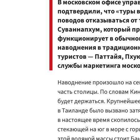
В московском офисе упра
подтвердили, что «туры в
поводов отказываться от 
Суваннапхум, который пр
функционирует в обычно
наводнения в традиционн
туристов — Паттайя, Пхук
службы маркетинга моско
Наводнение произошло на сев
часть столицы. По словам Кин
будет держаться. Крупнейшее
в Таиланде было вызвано зат
в настоящее время скопилось
стекающей на юг в море с гор
этой водяной массы стоит Ба