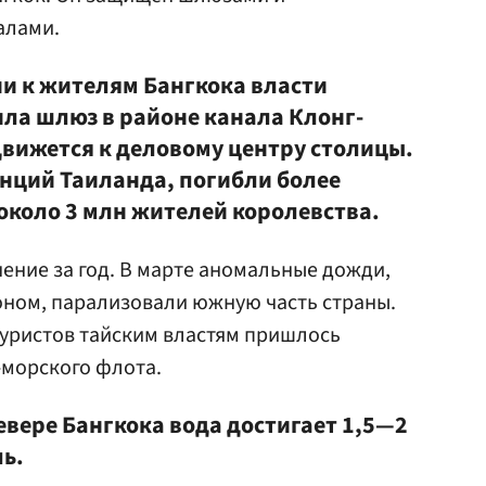
алами.
ии к жителям Бангкока власти
ила шлюз в районе канала Клонг-
движется к деловому центру столицы.
инций Таиланда, погибли более
около 3 млн жителей королевства.
нение за год. В марте аномальные дожди,
ном, парализовали южную часть страны.
туристов тайским властям пришлось
-морского флота.
евере Бангкока вода достигает 1,5—2
ь.