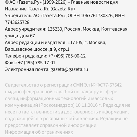
© АО «Газета.Ру» (1999-2026) – Главные новости дня
Название:
Газета.Ru
(Gazeta.Ru)
Учредитель:
АО «Газета.Ру»
, ОГРН 1067761730376, ИНН
7743625728
Адрес учредителя: 125239, Россия, Москва, Коптевская
улица, дом 67
Адрес редакции и издателя:
117105
, г.
Москва
,
Варшавское шоссе, д.9, стр.1
Телефон редакции:
+7 (495) 785-00-12
Факс:
+7 (495) 785-17-01
Электронная почта:
gazeta@gazeta.ru
Свидетельство о регистрации СМИ Эл № ФС77-67642
выдано федеральной службой по надзору в сфере
связи, информационных технологий и массовых
коммуникаций (Роскомнадзор) 10.11.2016 г. Редакция не
несет ответственности за достоверность информации,
содержащейся в рекламных объявлениях. Редакция не
предоставляет справочной информации.
Информация об ограничениях