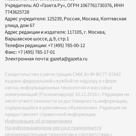
Учредитель:
АО «Газета.Ру»
, ОГРН 1067761730376, ИНН
7743625728
Адрес учредителя: 125239, Россия, Москва, Коптевская
улица, дом 67
Адрес редакции и издателя:
117105
, г.
Москва
,
Варшавское шоссе, д.9, стр.1
Телефон редакции:
+7 (495) 785-00-12
Факс:
+7 (495) 785-17-01
Электронная почта:
gazeta@gazeta.ru
Свидетельство о регистрации СМИ Эл № ФС77-67642
выдано федеральной службой по надзору в сфере
связи, информационных технологий и массовых
коммуникаций (Роскомнадзор) 10.11.2016 г. Редакция не
несет ответственности за достоверность информации,
содержащейся в рекламных объявлениях. Редакция не
предоставляет справочной информации.
Информация об ограничениях
На информационном ресурсе применяются
рекомендательные технологии в соответствии с